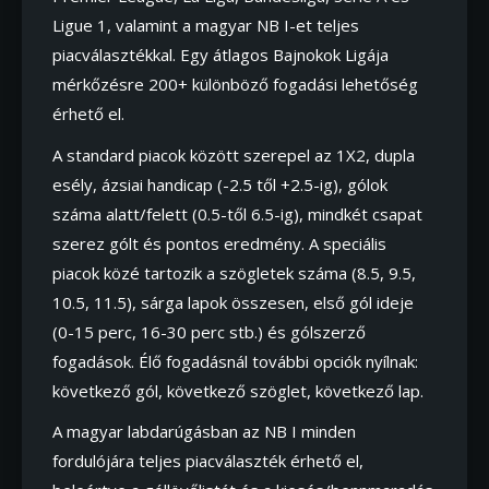
Ligue 1, valamint a magyar NB I-et teljes
piacválasztékkal. Egy átlagos Bajnokok Ligája
mérkőzésre 200+ különböző fogadási lehetőség
érhető el.
A standard piacok között szerepel az 1X2, dupla
esély, ázsiai handicap (-2.5 től +2.5-ig), gólok
száma alatt/felett (0.5-től 6.5-ig), mindkét csapat
szerez gólt és pontos eredmény. A speciális
piacok közé tartozik a szögletek száma (8.5, 9.5,
10.5, 11.5), sárga lapok összesen, első gól ideje
(0-15 perc, 16-30 perc stb.) és gólszerző
fogadások. Élő fogadásnál további opciók nyílnak:
következő gól, következő szöglet, következő lap.
A magyar labdarúgásban az NB I minden
fordulójára teljes piacválaszték érhető el,