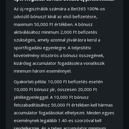
Az új regisztrálók számára a Bet365 100%-os
üdvözlő bónuszt kínál az első befizetésre,
maximum 50,000 Ft értékben. A bónusz
aktiválásához minimum 2,000 Ft befizetés
szükséges, amely azonnal jóváírásra kerül a
sportfogadási egyenlegre. A teljesítési
követelmény ötszörös a bónusz összegének,
kizárólag accumulator fogadásokra vonatkozik
minimum három eseménnyel.
Gyakorlati példa: 10,000 Ft befizetés esetén
10,000 Ft bónusz jár, összesen 20,000 Ft
játékegyenleggel. A 10,000 Ft bónusz
felszabadításához 50,000 Ft értékben kell hármas
accumulator fogadásokat elhelyezni. Minden egyes
eseménynek legalább 1.40-es szorzóval kell
rendelkeznie, és a teljes accumulator minimum