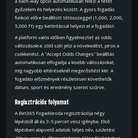
a each-way opció automatikusan felezi a tétet
győzelem és helyezés között. A gyors fogadás
funkció előre beállított tétösszeggel (1,000, 2,000,
5,000 Ft) egy kattintással helyezi el a fogadást.
A platform valós időben figyelmeztet az odds
változásokra: zöld szín jelzi a növekedést, piros a
csökkenést. A "Accept Odds Changes" beállítás
automatikusan elfogadja a kisebb változásokat,
míg nagyobb eltéréseknél megerősítést kér. A
fogadási előzmények részletesen követhetők
dátum, sport és eredmény szerint szűrve.
Regisztrációs folyamat
A Bet365 Fogadóiroda regisztrációja négy
lépésből áll és 3-5 percet vesz igénybe. Első
lépésben alapvető adatok: teljes név, születési
dátum, nem és állampolgárság. Második lépésben