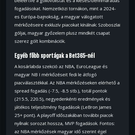
beleértve a góllövőlistát és a kiesés/bennmaradás
fogadásokat. Nemzetközi tornákon, mint a 2024-
es Európa-bajnokság, a magyar válogatott
mérkőzéseire exkluzív piacokat kínálnak: Szoboszlai
góljai, magyar győzelem plusz mindkét csapat
szerez gólt kombinációk.
Egyéb főbb sportágak a Bet365-nél
A kosárlabda szekció az NBA, EuroLeague és
magyar NB I mérkőzéseit fedi le átfogó
piacválasztékkal. Az NBA mérkőzéseken elérhető a
spread fogadás (-7.5, -8.5 stb.), totál pontok
(215.5, 220.5), negyedenkénti eredmények és
játékos teljesítmény fogadások (LeBron James
25+ pont). A playoff időszakában további piacok
nyílnak: sorozat hossza, MVP fogadások. Fontos:
az NBA mérkőzések magyar idő szerint éjjel