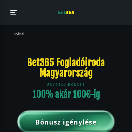
Főoldal
Bet365 Fogladóiroda
Magyarország
ÜDVÖZLŐ BÓNUSZ
100% akár 100€-ig
Bónusz igénylése