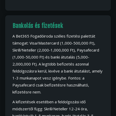
Bankolás és fizetések
A Bet365 Fogadóiroda széles fizetési palettát
támogat: Visa/Mastercard (1,000-500,000 Ft),
Skrill/Neteller (2,000-1,000,000 Ft), Paysafecard
(1,000-50,000 Ft) és banki átutalás (5,000-
2,000,000 Ft). A legtöbb befizetés azonnal
feldolgozásra kerül, kivéve a banki átutalást, amely
1-3 munkanapot vesz igénybe. Fontos: a
Paysafecard csak befizetésre használható,
kifizetésre nem.
A kifizetések esetében a feldolgozási idő
módszertől függ: Skrill/Neteller 12-24 óra,
bankkártyák 1-5 munkanap, banki átutalás 3-5