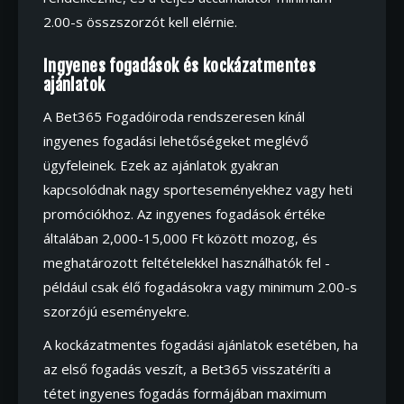
2.00-s összszorzót kell elérnie.
Ingyenes fogadások és kockázatmentes
ajánlatok
A Bet365 Fogadóiroda rendszeresen kínál
ingyenes fogadási lehetőségeket meglévő
ügyfeleinek. Ezek az ajánlatok gyakran
kapcsolódnak nagy sporteseményekhez vagy heti
promóciókhoz. Az ingyenes fogadások értéke
általában 2,000-15,000 Ft között mozog, és
meghatározott feltételekkel használhatók fel -
például csak élő fogadásokra vagy minimum 2.00-s
szorzójú eseményekre.
A kockázatmentes fogadási ajánlatok esetében, ha
az első fogadás veszít, a Bet365 visszatéríti a
tétet ingyenes fogadás formájában maximum