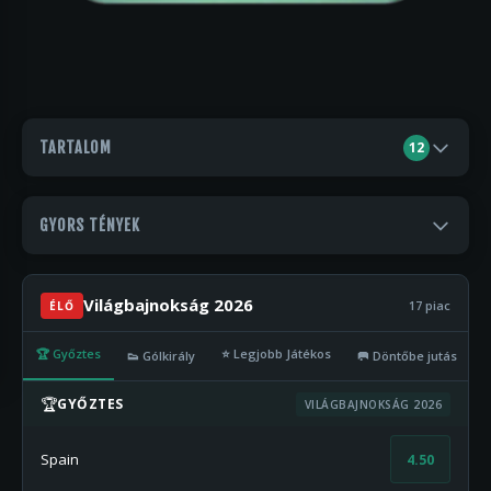
12
TARTALOM
GYORS TÉNYEK
Világbajnokság 2026
17 piac
ÉLŐ
🏆 Győztes
⭐ Legjobb Játékos
👟 Gólkirály
🥅 Döntőbe jutás
🏆
GYŐZTES
VILÁGBAJNOKSÁG 2026
Spain
4.50