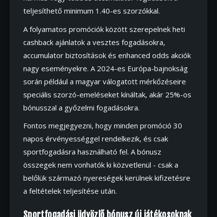
teljesíthető minimum 1.40-es szorzókkal.
A folyamatos promóciók között szerepelnek heti
cashback ajánlatok a vesztes fogadásokra,
accumulator biztosítások és enhanced odds akciók
nagy eseményekre. A 2024-es Európa-bajnokság
során például a magyar válogatott mérkőzéseire
speciális szorzó-emeléseket kínáltak, akár 25%-os
bónusszal a győzelmi fogadásokra.
Fontos megjegyezni, hogy minden promóció 30
napos érvényességgel rendelkezik, és csak
sportfogadásra használható fel. A bónusz
összegek nem vonhatók ki közvetlenül - csak a
belőlük származó nyereségek kerülnek kifizetésre
a feltételek teljesítése után.
Sportfogadási üdvözlő bónusz új játékosoknak