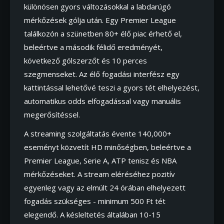
különösen gyors változásokkal a labdarúgó
mérkőzések gólja után. Egy Premier League
találkozón a szünetben 80+ élő piac érhető el,
beleértve a második félidő eredményét,
következő gólszerzőt és 10 perces
szegmenseket. Az élő fogadási interfész egy
kattintással lehetővé teszi a gyors tét elhelyezést,
automatikus odds elfogadással vagy manuális
megerősítéssel.
A streaming szolgáltatás évente 140,000+
eseményt közvetít HD minőségben, beleértve a
Premier League, Serie A, ATP tenisz és NBA
mérkőzéseket. A stream eléréséhez pozitív
egyenleg vagy az elmúlt 24 órában elhelyezett
fogadás szükséges - minimum 500 Ft tét
elegendő. A késleltetés általában 10-15