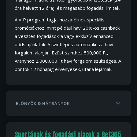
óra helyett 12 óra), és magasabb fogadási limitek.
A VIP program tagjai hozzáférnek speciális
promóciókhoz, mint például havi 20%-os cashback
a vesztes fogadásokra vagy exkluzív enhanced
odds ajánlatok. A szintlépés automatikus a havi
forgalom alapján: Ezüst szinthez 500,000 Ft,
Aranyhoz 2,000,000 Ft havi forgalom szükséges. A
pontok 12 hónapig érvényesek, utána lejárnak.
ELŐNYÖK & HÁTRÁNYOK
ELŐNYÖK
Kiváló élő közvetítések széles sport választékkal
Sportágak és fogadási piacok a Bet365