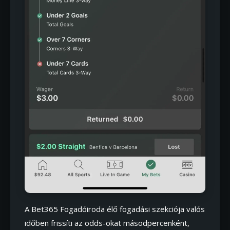
A Bet365 Fogadóiroda élő fogadási szekciója valós
időben frissíti az odds-okat másodpercenként,