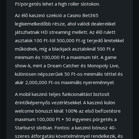
Ft/pörgetés lehet a high roller slotokon.
Az élő kaszinó szekció a Casino Bet365
legkiemelkedőbb része, ahol valódi dealerekkel
játszhatnak HD streaming mellett. Az élő rulett
asztalok 100 Ft-tól 500,000 Ft-ig terjedő limitekkel
működnek, míg a blackjack asztaloknál 500 Ft a
minimum és 100,000 Ft a maximum tét. A game
show-k, mint a Dream Catcher és Monopoly Live,
különösen népszerűek 50 Ft-os minimális téttel és
akár 2,000,000 Ft-os maximális nyereménnyel.
A mobil kaszinó teljes funkcionalitást biztosít
érintőképernyős vezérlésekkel. A kaszinó külön
welcome bónuszt kínál: 100% az első befizetésre
maximum 100,000 Ft + 50 ingyenes pörgetés a
Starburst slotban. Fontos: a kaszinó bónusz 40-
szeres átforgatási követelménnyel rendelkezik, és