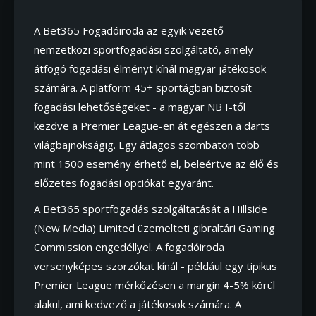
A Bet365 Fogadóiroda az egyik vezető
Vinícius
12.0
nemzetközi sportfogadási szolgáltató, amely
átfogó fogadási élményt kínál magyar játékosok
⭐
LEGJOBB JÁTÉKOS
VILÁGBAJNOKSÁG 2026
számára. A platform 45+ sportágban biztosít
Bellingham
7.00
fogadási lehetőségeket - a magyar NB I-től
kezdve a Premier League-en át egészen a darts
világbajnokságig. Egy átlagos szombaton több
Mbappé
7.50
mint 1500 esemény érhető el, beleértve az élő és
előzetes fogadási opciókat egyaránt.
Yamal
8.00
A Bet365 sportfogadás szolgáltatását a Hillside
(New Media) Limited üzemelteti gibraltári Gaming
Vinícius
10.0
Commission engedéllyel. A fogadóiroda
versenyképes szorzókat kínál - például egy tipikus
🥅
DÖNTŐBE JUTÁS
VILÁGBAJNOKSÁG 2026
Premier League mérkőzésen a margin 4-5% körül
Spain
2.50
alakul, ami kedvező a játékosok számára. A